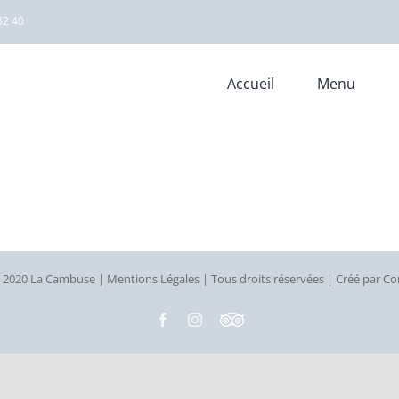
82 40
Accueil
Menu
t 2020 La Cambuse |
Mentions Légales
| Tous droits réservées | Créé par
Co
Facebook
Instagram
Custom